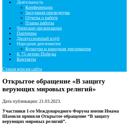
Деятельность
Конференции
Заседания президиума
Отчеты о работе
Планы работы
Членские организации
Партнеры
Дискуссионный клуб
Народная дипломатия
Культура и народная дипломатия
К 75-летию Победы
Контакты
Старая версия сайта
Открытое обращение «В защиту
верующих мировых религий»
Дата публикации:
21.03.2023
.
Участники 1-го Международного Форума имени Имама
Шамиля приняли Открытое обращение “В защиту
верующих мировых религий”.