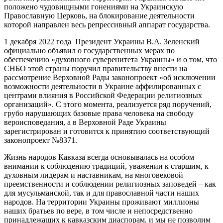
положено чудовищными гонениями на Украинскую
Православную Церковь, на блокирование деятельности
которой направлен весь репрессивный аппарат государства.
1 декабря 2022 года Президент Украины В.А. Зеленский
официально объявил о государственных мерах по
обеспечению «духовного суверенитета Украины» и о том, что
СНБО этой страны поручил правительству внести на
рассмотрение Верховной Рады законопроект «об исключении
возможности деятельности в Украине аффилированных с
центрами влияния в Российской Федерации религиозных
организаций». С этого момента, реализуется ряд поручений,
грубо нарушающих базовые права человека на свободу
вероисповедания, а в Верховной Раде Украины
зарегистрирован и готовится к принятию соответствующий
законопроект №8371.
Жизнь народов Кавказа всегда основывалась на особом
внимании к соблюдению традиций, уважении к старшим, к
духовным лидерам и наставникам, на многовековой
преемственности и соблюдении религиозных заповедей – как
для мусульманской, так и для православной части наших
народов. На территории Украины проживают миллионы
наших братьев по вере, в том числе и непосредственно
принадлежащих к кавказским диаспорам, и мы не позволим