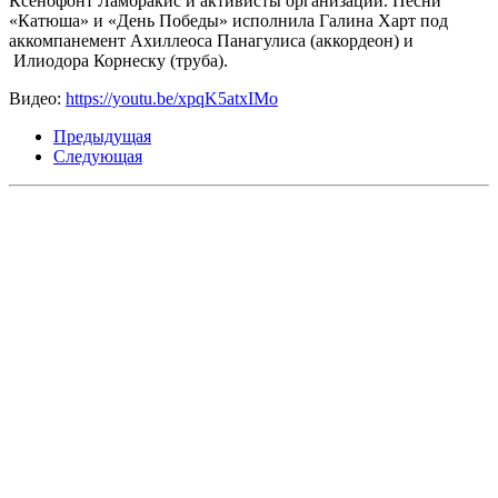
Ксенофонт Ламбракис и активисты организации. Песни
«Катюша» и «День Победы» исполнила Галина Харт под
аккомпанемент Ахиллеоса Панагулиса (аккордеон) и
Илиодора Корнеску (труба).
Видео:
https://youtu.be/xpqK5atxIMo
Предыдущая
Следующая