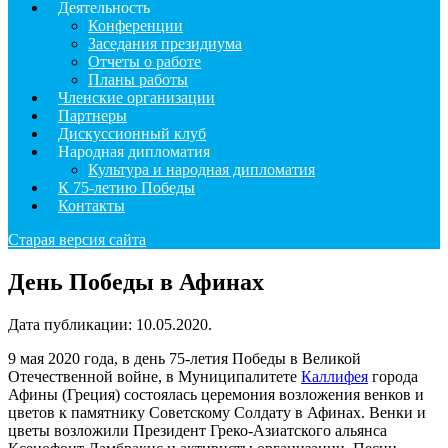
Деятельность
Конференции
Заседания президиума
Отчеты о работе
Планы работы
Членские организации
Партнеры
Дискуссионный клуб
Народная дипломатия
Культура и народная дипломатия
К 75-летию Победы
Контакты
Старая версия сайта
День Победы в Афинах
Дата публикации:
10.05.2020
.
9 мая 2020 года, в день 75-летия Победы в Великой
Отечественной войне, в Муниципалитете
Каллифея
города
Афины (Греция) состоялась церемония возложения венков и
цветов к памятнику Советскому Солдату в Афинах. Венки и
цветы возложили Президент Греко-Азиатского альянса