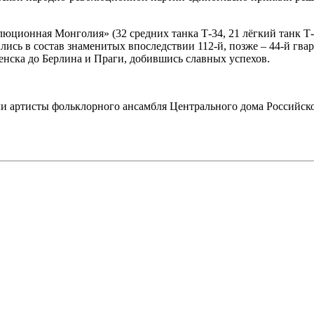
люционная Монголия» (32 средних танка Т-34, 21 лёгкий танк 
лись в состав знаменитых впоследствии 112-й, позже – 44-й гва
нска до Берлина и Праги, добившись славных успехов.
ли артисты фольклорного ансамбля Центрального дома Российск