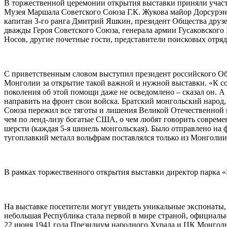
В торжественной церемонии открытия выставки приняли участи
Музея Маршала Советского Союза Г.К. Жукова майор Дорсурэн
капитан 3-го ранга Дмитрий Яшкин, президент Общества друз
дважды Героя Советского Союза, генерала армии Гусаковского 
Носов, другие почетные гости, представители поисковых отря
С приветственным словом выступил президент российского Об
Монголии за открытие такой важной и нужной выставки. «К со
поколения об этой помощи даже не осведомлено – сказал он. А
направить на фронт свои войска. Братский монгольский народ, 
Союза пережил все тяготы и лишения Великой Отечественной в
чем по ленд-лизу богатые США, о чем любят говорить современн
шерсти (каждая 5-я шинель монгольская). Было отправлено на 
тугоплавкий металл вольфрам поставлялся только из Монголии
В рамках торжественного открытия выставки директор парка 
На выставке посетители могут увидеть уникальные экспонаты,
небольшая Республика стала первой в мире страной, официал
22 июня 1941 года Президиум народного Хурала и ЦК Монголь