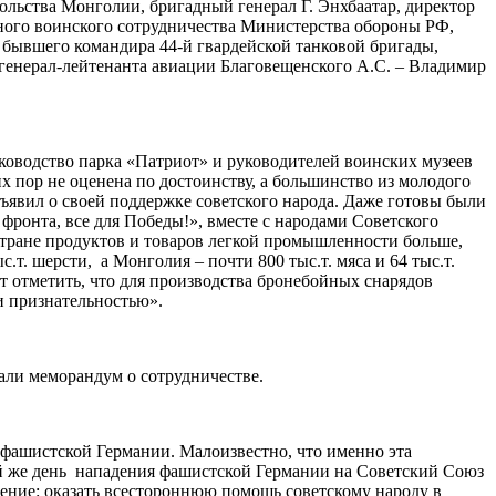
ольства Монголии, бригадный генерал Г. Энхбаатар, директор
ного воинского сотрудничества Министерства обороны РФ,
 бывшего командира 44-й гвардейской танковой бригады,
 генерал-лейтенанта авиации Благовещенского А.С. – Владимир
оводство парка «Патриот» и руководителей воинских музеев
 пор не оценена по достоинству, а большинство из молодого
бъявил о своей поддержке советского народа. Даже готовы были
 фронта, все для Победы!», вместе с народами Советского
стране продуктов и товаров легкой промышленности больше,
т. шерсти, а Монголия – почти 800 тыс.т. мяса и 64 тыс.т.
ет отметить, что для производства бронебойных снарядов
и признательностью».
али меморандум о сотрудничестве.
 фашистской Германии. Малоизвестно, что именно эта
ый же день нападения фашистской Германии на Советский Союз
ние: оказать всестороннюю помощь советскому народу в