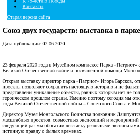
К 75-летию Победы
Контакты
Старая версия сайта
Союз двух государств: выставка в парк
Дата публикации:
02.06.2020
.
23 февраля 2020 года в Музейном комплексе Парка «Патриот» с
Великой Отечественной войне и посвящённой помощи Монгол
Открыл выставку директор парка «Патриот» Игорь Барсков, о
проекты позволяют сохранить настоящую историю и не фальсиф
представлены уникальные объекты, равных которым нет не толь
героическом прошлом страны. Именно поэтому сегодня мы откр
годы Великой Отечественной войны – Советского Союза и Мон
Директор Музея Монгольского Воинства полковник Дашпунтсаг 
масштабных проектов, совместных экспозиций и мероприятий д
следующий раз мы обогатим выставку реальными экспонатами», –
истинную правду о былых временах.