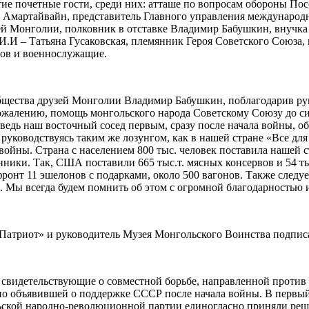
е почетные гости, среди них: атташе по вопросам обороны Пос
 Амартайвайн, представитель Главного управления международ
ей Монголии, полковник в отставке Владимир Бабушкин, внучка
И.И – Татьяна Гусаковская, племянник Героя Советского Союза,
дов и военнослужащие.
щества друзей Монголии Владимир Бабушкин, поблагодарив рук
жалению, помощь монгольского народа Советскому Союзу до сих
 ведь наш восточный сосед первым, сразу после начала войны, о
руководствуясь таким же лозунгом, как в нашей стране «Все для
ойны. Страна с населением 800 тыс. человек поставила нашей 
ики. Так, США поставили 665 тыс.т. мясных консервов и 54 тыс.
фронт 11 эшелонов с подарками, около 500 вагонов. Также следу
. Мы всегда будем помнить об этом с огромной благодарностью 
«Патриот» и руководитель Музея Монгольского Воинства подпис
 свидетельствующие о совместной борьбе, направленной против
ьно объявившей о поддержке СССР после начала войны. В перв
ской народно-революционной партии единогласно приняли реше