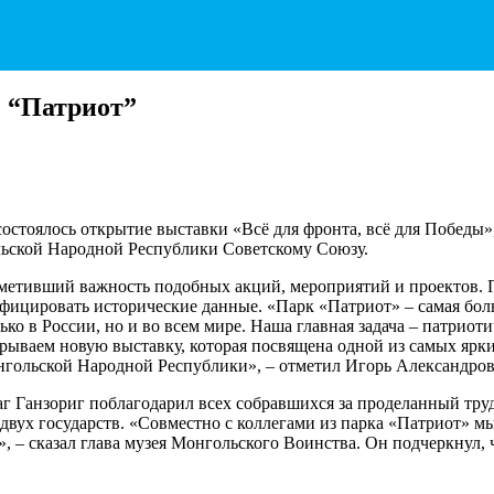
е “Патриот”
остоялось открытие выставки «Всё для фронта, всё для Победы»
ьской Народной Республики Советскому Союзу.
тметивший важность подобных акций, мероприятий и проектов. 
ицировать исторические данные. «Парк «Патриот» – самая боль
ко в России, но и во всем мире. Наша главная задача – патриот
ываем новую выставку, которая посвящена одной из самых ярки
гольской Народной Республики», – отметил Игорь Александров
Ганзориг поблагодарил всех собравшихся за проделанный труд 
вух государств. «Совместно с коллегами из парка «Патриот» м
 сказал глава музея Монгольского Воинства. Он подчеркнул, что