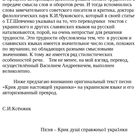
передаче смысла слов и оборотов речи. И тогда вспомнились
слова замечательного советского писателя и критика, доктора
филологических наук К.И.Чуковского, который в своей статье
о Т.Г.Шевченко указывал на то, что переводчики текстов с
украинского и других славянских языков на русский
наталкиваются, порой, на очень непростые для решения
трудности. Эти трудности обусловлены тем, что в русском и
славянских языках имеется значительное число слов, похожих
по звучанию, но обладающих разными смысловыми
значениями. К тому же имеется ряд стилистических
особенностей речи. Тем не менее, на мой взгляд, перевод,
осуществлённый Василием Андреевичем, выполнен
великолепно.
Ниже предлагаю вниманию оригинальный текст песни
«Крик души настоящей украинки» на украинском языке и его
авторизованный преврод.
С.И.Ксёнжик
Пiсня – Крик душi справжньо1 укра1нки