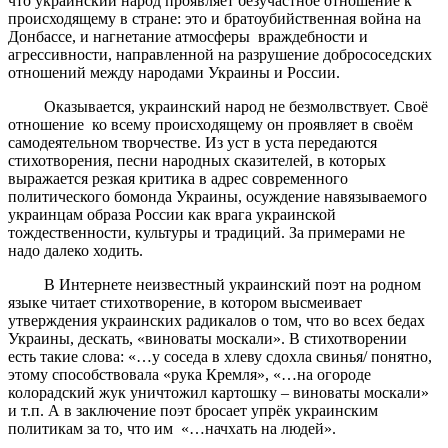
что украинский народ проявляет безучастное отношение к
происходящему в стране: это и братоубийственная война на
Донбассе, и нагнетание атмосферы враждебности и
агрессивности, направленной на разрушение добрососедских
отношений между народами Украины и России.
Оказывается, украинский народ не безмолвствует. Своё
отношение ко всему происходящему он проявляет в своём
самодеятельном творчестве. Из уст в уста передаются
стихотворения, песни народных сказителей, в которых
выражается резкая критика в адрес современного
политического бомонда Украины, осуждение навязываемого
украинцам образа России как врага украинской
тождественности, культуры и традиций. За примерами не
надо далеко ходить.
В Интернете неизвестный украинский поэт на родном
языке читает стихотворение, в котором высмеивает
утверждения украинских радикалов о том, что во всех бедах
Украины, дескать, «виноваты москали». В стихотворении
есть такие слова: «…у соседа в хлеву сдохла свинья/ понятно,
этому способствовала «рука Кремля», «…на огороде
колорадский жук уничтожил картошку – виноваты москали»
и т.п. А в заключение поэт бросает упрёк украинским
политикам за то, что им «…начхать на людей».