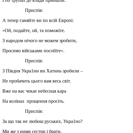
I по трупах до влади прийшли.
Приспiв:
А тепер ганяйте ви по всiй Европi:
«Ой, подайте, ой, та поможiте.
З народом нiчого не можем зробити,
Просимо вiйськами пособiте».
Приспiв:
З Пiвдня Укра1ни ви Хатинь зробили –
Не пробачить цього вам весь свiт.
Вже на вас чекае небесная кара
На колiнах прощення просiть.
Приспiв:
За що так не любиш руських, Укра1но?
Ми же з ними сестри i брати.