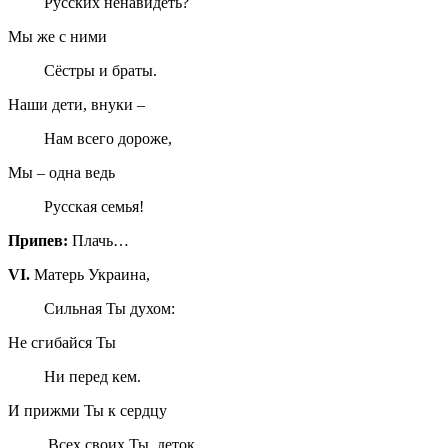
Русских ненавидеть?
Мы же с ними
Сёстры и браты.
Наши дети, внуки –
Нам всего дороже,
Мы – одна ведь
Русская семья!
Припев:
Плачь…
VI
.
Матерь Украина,
Сильная Ты духом:
Не сгибайся Ты
Ни перед кем.
И прижми Ты к сердцу
Всех своих Ты деток,