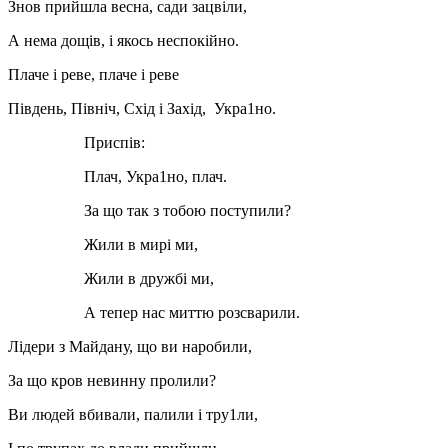
Знов прийшла весна, сади зацвiли,
А нема дощiв, i якось неспокiйно.
Плаче i реве, плаче i реве
Пiвдень, Пiвнiч, Схiд i Захiд, Укра1но.
Приспiв:
Плач, Укра1но, плач.
За що так з тобою поступили?
Жили в мирi ми,
Жили в дружбi ми,
А тепер нас миттю розсварили.
Лiдери з Майдану, що ви наробили,
За що кров невинну пролили?
Ви людей вбивали, палили i тру1ли,