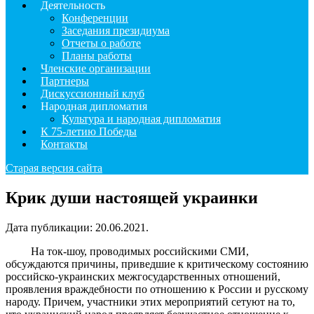
Деятельность
Конференции
Заседания президиума
Отчеты о работе
Планы работы
Членские организации
Партнеры
Дискуссионный клуб
Народная дипломатия
Культура и народная дипломатия
К 75-летию Победы
Контакты
Старая версия сайта
Крик души настоящей украинки
Дата публикации:
20.06.2021
.
На ток-шоу, проводимых российскими СМИ,
обсуждаются причины, приведшие к критическому состоянию
российско-украинских межгосударственных отношений,
проявления враждебности по отношению к России и русскому
народу. Причем, участники этих мероприятий сетуют на то,