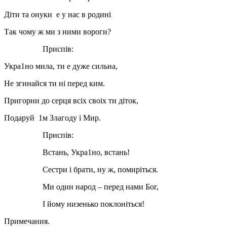
Дiти та онуки е у нас в родинi
Так чому ж ми з ними вороги?
Приспiв:
Укра1но мила, ти е дуже сильна,
Не згинайся ти нi перед ким.
Пригорни до серця всiх своiх ти дiток,
Подаруй 1м Злагоду i Мир.
Приспiв:
Встань, Укра1но, встань!
Сестри i брати, ну ж, помирiться.
Ми один народ – перед нами Бог,
I йому низенько поклонiться!
Примечания.