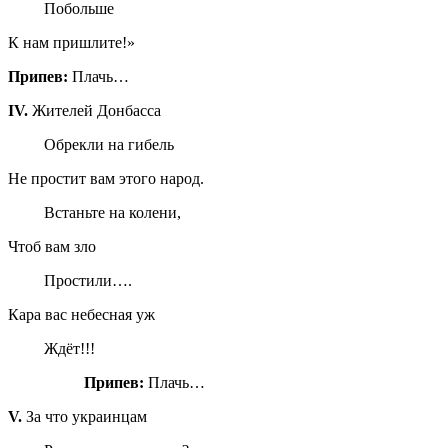
Побольше
К нам пришлите!»
Припев:
Плачь…
IV
.
Жителей Донбасса
Обрекли на гибель
Не простит вам этого народ.
Встаньте на колени,
Чтоб вам зло
Простили….
Кара вас небесная уж
Ждёт!!!
Припев:
Плачь…
V
.
За что украинцам