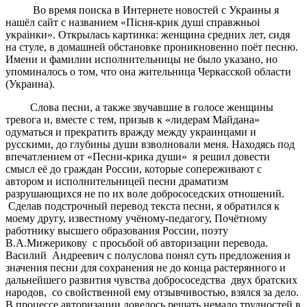
Во время поиска в Интернете новостей с Украины я
нашёл сайт с названием «Пiсня-крик душi справжньоi
украiнки». Открылась картинка: женщина средних лет, сидя
на стуле, в домашней обстановке проникновенно поёт песню.
Имени и фамилии исполнительницы не было указано, но
упоминалось о том, что она жительница Черкасской области
(Украина).
Слова песни, а также звучавшие в голосе женщины
тревога и, вместе с тем, призыв к «лидерам Майдана»
одуматься и прекратить вражду между украинцами и
русскими, до глубины души взволновали меня. Находясь под
впечатлением от «Песни-крика души» я решил довести
смысл её до граждан России, которые сопереживают с
автором и исполнительницей песни драматизм
разрушающихся не по их воле добрососедских отношений.
Сделав подстрочный перевод текста песни, я обратился к
моему другу, известному учёному-педагогу, Почётному
работнику высшего образования России, поэту
В.А.Мижерикову с просьбой об авторизации перевода.
Василий Андреевич с полуслова понял суть предложения и
значения песни для сохранения не до конца растерянного и
дальнейшего развития чувства добрососедства двух братских
народов, со свойственной ему отзывчивостью, взялся за дело.
В процессе авторизации довелось решать немало трудностей в