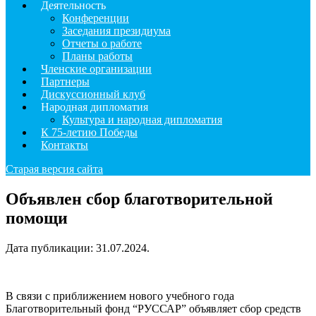
Деятельность
Конференции
Заседания президиума
Отчеты о работе
Планы работы
Членские организации
Партнеры
Дискуссионный клуб
Народная дипломатия
Культура и народная дипломатия
К 75-летию Победы
Контакты
Старая версия сайта
Объявлен сбор благотворительной
помощи
Дата публикации:
31.07.2024
.
В связи с приближением нового учебного года
Благотворительный фонд “РУССАР” объявляет сбор средств