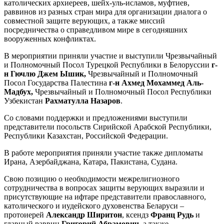
католических архиереев, шейх-уль-исламов, муфтиев,
раввинов из разных стран мира для организации диалога о
совместной защите верующих, а также миссий
посредничества о справедливом мире в сегодняшних
вооруженных конфликтах.
В мероприятии приняли участие и выступили Чрезвычайный
и Полномочный Посол Турецкой Республики в Белоруссии
г-
н Гючлю Джем Ышик,
Чрезвычайный и Полномочный
Посол Государства Палестина
г-н Ахмед Мохаммед Аль-
Мадбух,
Чрезвычайный и Полномочный Посол Республики
Узбекистан
Рахматулла Назаров
.
Со словами поддержки и предложениями выступили
представители посольств Сирийской Арабской Республики,
Республики Казахстан, Российской Федерации.
В работе мероприятия приняли участие также дипломаты
Ирана, Азербайджана, Катара, Пакистана, Судана.
Свою позицию о необходимости межрелигиозного
сотрудничества в вопросах защиты верующих выразили и
присутствующие на ифтаре представители православного,
католического и иудейского духовенства Беларуси –
протоиерей
Александр Ширитон
, ксендз
Франц Рудь
и
главный раввин
Григорий Абрамович
, а также