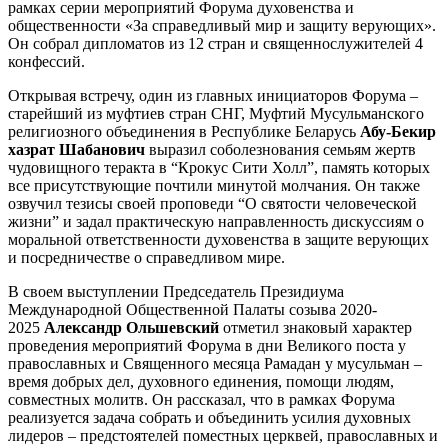
рамках серии мероприятий Форума духовенства и
общественности «За справедливый мир и защиту верующих».
Он собрал дипломатов из 12 стран и священнослужителей 4
конфессий.
Открывая встречу, один из главных инициаторов Форума –
старейший из муфтиев стран СНГ, Муфтий Мусульманского
религиозного объединения в Республике Беларусь
Абу-Бекир
хазрат Шабанович
выразил соболезнования семьям жертв
чудовищного теракта в “Крокус Сити Холл”, память которых
все присутствующие почтили минутой молчания. Он также
озвучил тезисы своей проповеди “О святости человеческой
жизни” и задал практическую направленность дискуссиям о
моральной ответственности духовенства в защите верующих
и посредничестве о справедливом мире.
В своем выступлении Председатель Президиума
Международной Общественной Палаты созыва 2020-
2025
Александр Ольшевский
отметил знаковый характер
проведения мероприятий Форума в дни Великого поста у
православных и Священного месяца Рамадан у мусульман –
время добрых дел, духовного единения, помощи людям,
совместных молитв. Он рассказал, что в рамках Форума
реализуется задача собрать и объединить усилия духовных
лидеров – предстоятелей поместных церквей, православных и