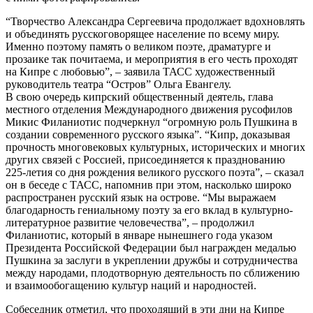
“Творчество Александра Сергеевича продолжает вдохновлять
и объединять русскоговорящее население по всему миру.
Именно поэтому память о великом поэте, драматурге и
прозаике так почитаема, и мероприятия в его честь проходят
на Кипре с любовью”, – заявила ТАСС художественный
руководитель театра “Остров” Ольга Евангелу.
В свою очередь кипрский общественный деятель, глава
местного отделения Международного движения русофилов
Микис Филаниотис подчеркнул “огромную роль Пушкина в
создании современного русского языка”. “Кипр, доказывая
прочность многовековых культурных, исторических и многих
других связей с Россией, присоединяется к празднованию
225-летия со дня рождения великого русского поэта”, – сказал
он в беседе с ТАСС, напомнив при этом, насколько широко
распространен русский язык на острове. “Мы выражаем
благодарность гениальному поэту за его вклад в культурно-
литературное развитие человечества”, – продолжил
Филаниотис, который в январе нынешнего года указом
Президента Российской Федерации был награжден медалью
Пушкина за заслуги в укреплении дружбы и сотрудничества
между народами, плодотворную деятельность по сближению
и взаимообогащению культур наций и народностей.
Собеседник отметил, что проходящий в эти дни на Кипре