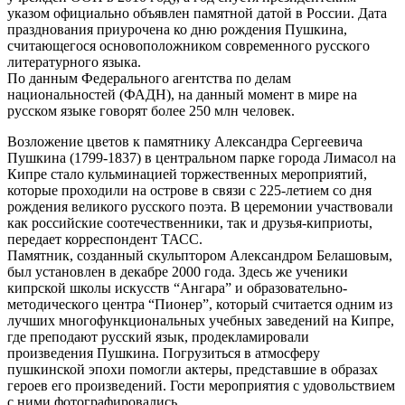
указом официально объявлен памятной датой в России. Дата
празднования приурочена ко дню рождения Пушкина,
считающегося основоположником современного русского
литературного языка.
По данным Федерального агентства по делам
национальностей (ФАДН), на данный момент в мире на
русском языке говорят более 250 млн человек.
Возложение цветов к памятнику Александра Сергеевича
Пушкина (1799-1837) в центральном парке города Лимасол на
Кипре стало кульминацией торжественных мероприятий,
которые проходили на острове в связи с 225-летием со дня
рождения великого русского поэта. В церемонии участвовали
как российские соотечественники, так и друзья-киприоты,
передает корреспондент ТАСС.
Памятник, созданный скульптором Александром Белашовым,
был установлен в декабре 2000 года. Здесь же ученики
кипрской школы искусств “Ангара” и образовательно-
методического центра “Пионер”, который считается одним из
лучших многофункциональных учебных заведений на Кипре,
где преподают русский язык, продекламировали
произведения Пушкина. Погрузиться в атмосферу
пушкинской эпохи помогли актеры, представшие в образах
героев его произведений. Гости мероприятия с удовольствием
с ними фотографировались.