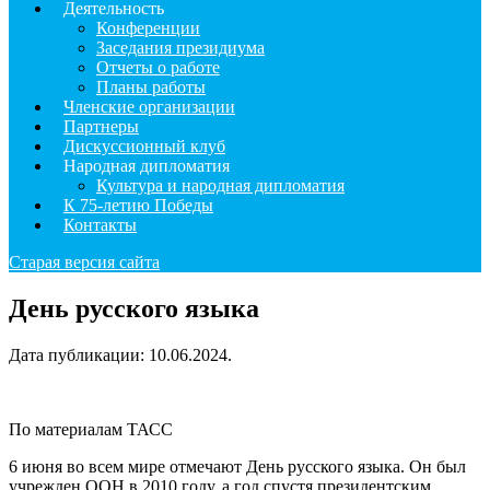
Деятельность
Конференции
Заседания президиума
Отчеты о работе
Планы работы
Членские организации
Партнеры
Дискуссионный клуб
Народная дипломатия
Культура и народная дипломатия
К 75-летию Победы
Контакты
Старая версия сайта
День русского языка
Дата публикации:
10.06.2024
.
По материалам ТАСС
6 июня во всем мире отмечают День русского языка. Он был
учрежден ООН в 2010 году, а год спустя президентским