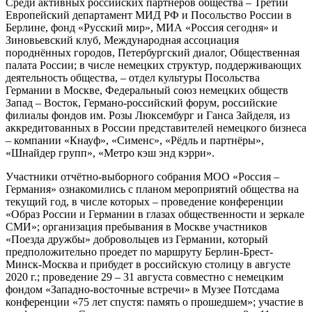
Среди активных российских партнёров общества – Третий
Европейский департамент МИД РФ и Посольство России в
Берлине, фонд «Русский мир», МИА «Россия сегодня» и
Зиновьевский клуб, Международная ассоциация
породнённых городов, Петербургский диалог, Общественная
палата России; в числе немецких структур, поддерживающих
деятельность общества, – отдел культуры Посольства
Германии в Москве, Федеральный союз немецких обществ
Запад – Восток, Германо-российский форум, российские
филиалы фондов им. Розы Люксембург и Ганса Зайделя, из
аккредитованных в России представителей немецкого бизнеса
– компании «Кнауф», «Сименс», «Рёдль и партнёры»,
«Шнайдер групп», «Метро кэш энд кэрри».
Участники отчётно-выборного собрания МОО «Россия –
Германия» ознакомились с планом мероприятий общества на
текущий год, в числе которых – проведение конференции
«Образ России и Германии в глазах общественности и зеркале
СМИ»; организация пребывания в Москве участников
«Поезда дружбы» добровольцев из Германии, который
предположительно проедет по маршруту Берлин-Брест-
Минск-Москва и прибудет в российскую столицу в августе
2020 г.; проведение 29 – 31 августа совместно с немецким
фондом «Западно-восточные встречи» в Музее Потсдама
конференции «75 лет спустя: память о прошедшем»; участие в