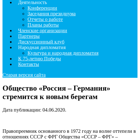
Деятельность
Конференции
Заседания президиума
Отчеты о работе
Планы работы
Членские организации
Партнеры
Дискуссионный клуб
Народная дипломатия
Культура и народная дипломатия
К 75-летию Победы
Контакты
Старая версия сайта
Общество «Россия – Германия»
стремится к новым берегам
Дата публикации:
04.06.2020
.
Правопреемник основанного в 1972 году на волне оттепели в
отношениях СССР с ФРГ Общества «СССР – ФРГ» –