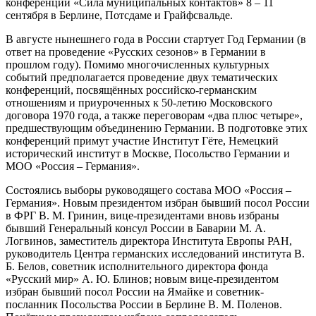
конференции «Сила муниципальных контактов» 8 – 11
сентября в Берлине, Потсдаме и Грайфсвальде.
В августе нынешнего года в России стартует Год Германии (в
ответ на проведение «Русских сезонов» в Германии в
прошлом году). Помимо многочисленных культурных
событий предполагается проведение двух тематических
конференций, посвящённых российско-германским
отношениям и приуроченных к 50-летию Московского
договора 1970 года, а также переговорам «два плюс четыре»,
предшествующим объединению Германии. В подготовке этих
конференций примут участие Институт Гёте, Немецкий
исторический институт в Москве, Посольство Германии и
МОО «Россия – Германия».
Состоялись выборы руководящего состава МОО «Россия –
Германия». Новым президентом избран бывший посол России
в ФРГ В. М. Гринин, вице-президентами вновь избраны
бывший Генеральный консул России в Баварии М. А.
Логвинов, заместитель директора Института Европы РАН,
руководитель Центра германских исследований института В.
Б. Белов, советник исполнительного директора фонда
«Русский мир» А. Ю. Блинов; новым вице-президентом
избран бывший посол России на Ямайке и советник-
посланник Посольства России в Берлине В. М. Поленов.