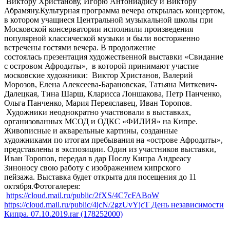
Виктору Христанову, Игорю Антониадису и Виктору
Абрамяну.Культурная программа вечера открылась концертом,
в котором учащиеся Центральной музыкальной школы при
Московской консерватории исполнили произведения
популярной классической музыки и были восторженно
встречены гостями вечера. В продолжение
состоялась презентация художественной выставки «Свидание
с островом Афродиты», в которой принимают участие
московские художники: Виктор Христанов, Валерий
Морозов, Елена Алексеева-Барановская, Татьяна Миткевич-
Далецкая, Тина Шарш, Кларисса Лоншакова, Петр Панченко,
Ольга Панченко, Мария Переяславец, Иван Торопов.
Художники неоднократно участвовали в выставках,
организованных МСОД и ОДКС «ФИЛИЯ» на Кипре.
Живописные и акварельные картины, созданные
художниками по итогам пребывания на «острове Афродиты»,
представлены в экспозиции. Один из участников выставки,
Иван Торопов, передал в дар Послу Кипра Андреасу
Зиноносу свою работу с изображением кипрского
пейзажа. Выставка будет открыта для посещения до 11
октября.Фотогалерея:
https://cloud.mail.ru/public/2fXS/4C7cFABoW
https://cloud.mail.ru/public/4jcN/2gzUvYjcT
День независимости
Кипра. 07.10.2019.rar (178252000)