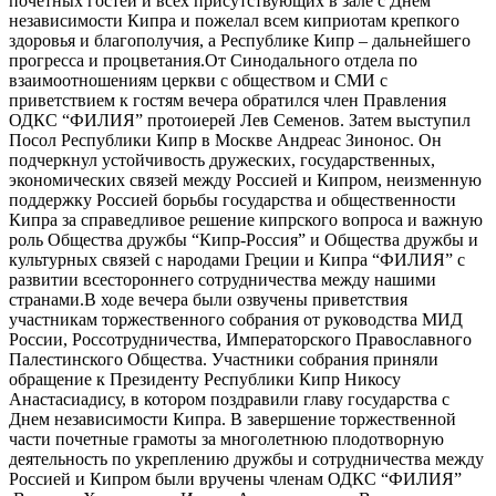
почетных гостей и всех присутствующих в зале с Днем
независимости Кипра и пожелал всем киприотам крепкого
здоровья и благополучия, а Республике Кипр – дальнейшего
прогресса и процветания.От Синодального отдела по
взаимоотношениям церкви с обществом и СМИ с
приветствием к гостям вечера обратился член Правления
ОДКС “ФИЛИЯ” протоиерей Лев Семенов. Затем выступил
Посол Республики Кипр в Москве Андреас Зинонос. Он
подчеркнул устойчивость дружеских, государственных,
экономических связей между Россией и Кипром, неизменную
поддержку Россией борьбы государства и общественности
Кипра за справедливое решение кипрского вопроса и важную
роль Общества дружбы “Кипр-Россия” и Общества дружбы и
культурных связей с народами Греции и Кипра “ФИЛИЯ” с
развитии всестороннего сотрудничества между нашими
странами.В ходе вечера были озвучены приветствия
участникам торжественного собрания от руководства МИД
России, Россотрудничества, Императорского Православного
Палестинского Общества. Участники собрания приняли
обращение к Президенту Республики Кипр Никосу
Анастасиадису, в котором поздравили главу государства с
Днем независимости Кипра. В завершение торжественной
части почетные грамоты за многолетнюю плодотворную
деятельность по укреплению дружбы и сотрудничества между
Россией и Кипром были вручены членам ОДКС “ФИЛИЯ”