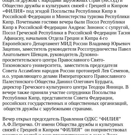
обществ дружбы с народами зарубежных стран (МСОД) и
Общество дружбы и культурынх связей с Грецией и Кипром
«ФИЛИЯ» под эгидой Посольства Республики Кипр в
Российской Федерации и Министерства туризма Республики
Кипр. Почетными гостями вечера были Посол Республики
Кипр в Российской Федерации Андреас Зинонос с супругой,
Посол Греческой Республики в Российской Федерации Тасия
Афанасиу, начальник Отдела Греции и Кипра 4-го
Европейского Департамент МИД России Владимир Юрьевич
Зацепин, заместитель руководителя Россотрудничества Павел
Анатольевич Шевцов, руководитель Духовно-
просветительского центра Православного Свято-
Тихоновского университета, заместитель председателя
Совета Ассамблеи народов России протоиерей Лев Семенов,
и.о. управляющего делами Императорского Православного
Палестинского Общества Даниил Олегович Бурдыга,
директор Греческого культурного центра Теодора Янници. В
вечере также приняли участие сотрудники Посольства
Республики Кипр, представители Совета Федерации,
российских государственных и общественных организаций,
обществ дружбы с зарубежными странами.
Вечер открыл председатель Правления ОДКС “ФИЛИЯ”
А.Ф.Петричко. От имени Общества дружбы и культурных
связей с Грецией и Кипром “ФИЛИЯ” он поприветствовал