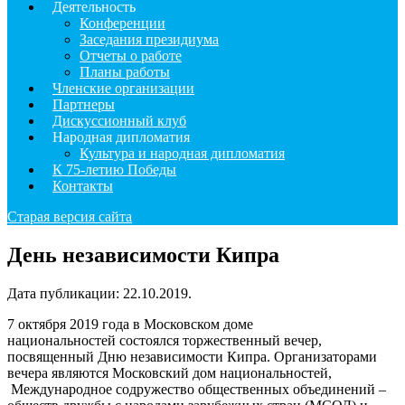
Деятельность
Конференции
Заседания президиума
Отчеты о работе
Планы работы
Членские организации
Партнеры
Дискуссионный клуб
Народная дипломатия
Культура и народная дипломатия
К 75-летию Победы
Контакты
Старая версия сайта
День независимости Кипра
Дата публикации:
22.10.2019
.
7 октября 2019 года в Московском доме
национальностей состоялся торжественный вечер,
посвященный Дню независимости Кипра. Организаторами
вечера являются Московский дом национальностей,
Международное содружество общественных объединений –