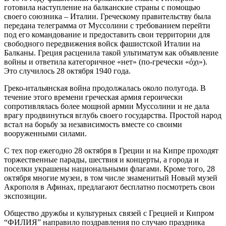
готовила наступление на балканские страны с помощью
своего союзника – Италии. Греческому правительству была
передана телеграмма от Муссолини с требованием перейти
под его командование и предоставить свои территории для
свободного передвижения войск фашистской Италии на
Балканы. Греция расценила такой ультиматум как объявление
войны и ответила категоричное «нет» (по-гречески «όχι»).
Это случилось 28 октября 1940 года.
Греко-итальянская война продолжалась около полугода. В
течение этого времени греческая армия героически
сопротивлялась более мощной армии Муссолини и не дала
врагу продвинуться вглубь своего государства. Простой народ
встал на борьбу за независимость вместе со своими
вооруженными силами.
С тех пор ежегодно 28 октября
в Греции и на Кипре проходят
торжественные парады, шествия и концерты, а города и
поселки украшены национальными флагами. Кроме того, 28
октября многие музеи, в том числе знаменитый Новый музей
Акрополя в Афинах, предлагают бесплатно посмотреть свои
экспозиции.
Общество дружбы и культурных связей с Грецией и Кипром
“ФИЛИЯ” направило поздравления по случаю праздника