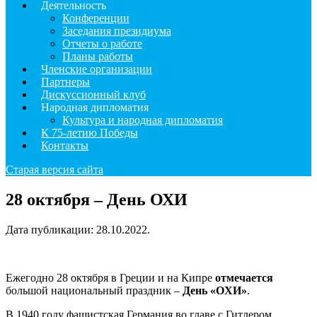
Деятельность
Конференции
Заседания президиума
Отчеты о работе
Планы работы
Членские организации
Партнеры
Дискуссионный клуб
Народная дипломатия
Культура и народная дипломатия
К 75-летию Победы
Контакты
Старая версия сайта
28 октября – День ОХИ
Дата публикации:
28.10.2022
.
Ежегодно 28 октября в Греции и на Кипре
отмечается
большой национальный праздник –
День «OХИ»
.
В 1940 году фашистская Германия во главе с Гитлером