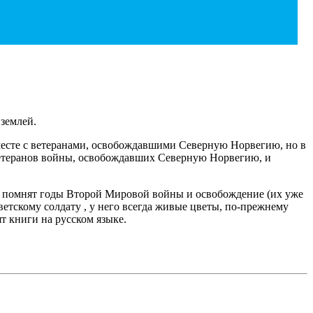
землей.
вместе с ветеранами, освобождавшими Северную Норвегию, но в
 ветеранов войны, освобождавших Северную Норвегию, и
ые помнят годы Второй Мировой войны и освобождение (их уже
оветскому солдату , у него всегда живые цветы, по-прежнему
ят книги на русском языке.