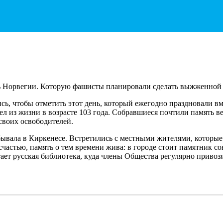
ть Норвегии. Которую фашисты планировали сделать выжженной 
ись, чтобы отметить этот день, который ежегодно праздновали 
ушел из жизни в возрасте 103 года. Собравшиеся почтили память
своих освободителей.
обывала в Киркенесе. Встретились с местными жителями, котор
 счастью, память о тем времени жива: в городе стоит памятник с
ает русская библиотека, куда члены Общества регулярно привоз