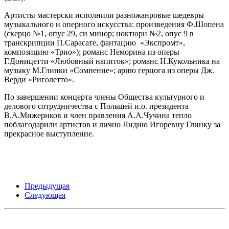
Артисты мастерски исполнили разножанровые шедевры
музыкального и оперного искусства: произведения Ф.Шопена
(скерцо №1, опус 29, си минор; ноктюрн №2, опус 9 в
транскрипции П.Сарасате, фантацию «Экспромт»,
композицию «Трио»); романс Неморина из оперы
Г.Доницетти «Любовный напиток»; романс Н.Кукольника на
музыку М.Глинки «Сомнение»; арию герцога из оперы Дж.
Верди «Риголетто».
По завершении концерта члены Общества культурного и
делового сотрудничества с Польшей и.о. президента
В.А.Мижериков и член правления А.А.Чучина тепло
поблагодарили артистов и лично Лидию Игоревну Глинку за
прекрасное выступление.
Предыдущая
Следующая