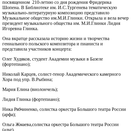
посвященном 210-летию со дня рождения Фридерика
Шопена. В Библиотеке им. И.С.Тургенева тематическую
музыкально-литературную композицию представило
Музыкальное общество им.М.И.Глинки. Открыла и вела вечер
президент музыкального общества им. М.И.Глинки Лидия
Игоревна Глинка.
Она вкратце рассказала историю жизни и творчества
гениального польского композитора и пианиста и
представила участников концерта:
Олег Худяков, студент Академии музыки в Базеле
(фортепиано);
Николай Карцев, солист-тенор Академического камерного
Хора под упр. В.Рыбина;
Мария Елина (виолончель);
Лидия Глинка (фортепиано);
Ника Рябчиненко, солистка оркестра Большого театра России
(арфа);
Ольга Жмаева,солистка оркестра Большого театра России
(альт).