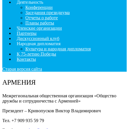
Деятельность
Конференции
Заседания президиума
Отчеты о работе
Планы работы
Членские организации
Партнеры
Дискуссионный клуб
Народная дипломатия
Культура и народная дипломатия
К 75-летию Победы
Контакты
Старая версия сайта
АРМЕНИЯ
Межрегиональная общественная организация «Общество
дружбы и сотрудничества с Арменией»
Президент – Кривопусков Виктор Владимирович
Тел. +7 909 935 59 79