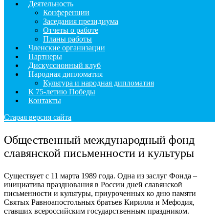
Деятельность
Конференции
Заседания президиума
Отчеты о работе
Планы работы
Членские организации
Партнеры
Дискуссионный клуб
Народная дипломатия
Культура и народная дипломатия
К 75-летию Победы
Контакты
Старая версия сайта
Общественный международный фонд
славянской письменности и культуры
Существует с 11 марта 1989 года. Одна из заслуг Фонда –
инициатива празднования в России дней славянской
письменности и культуры, приуроченных ко дню памяти
Святых Равноапостольных братьев Кирилла и Мефодия,
ставших всероссийским государственным праздником.