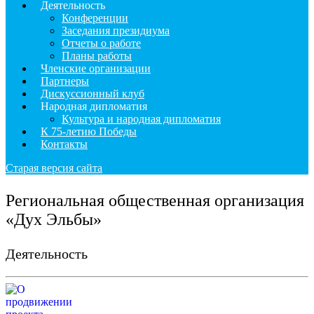
Деятельность
Конференции
Заседания президиума
Отчеты о работе
Планы работы
Членские организации
Партнеры
Дискуссионный клуб
Народная дипломатия
Культура и народная дипломатия
К 75-летию Победы
Контакты
Старая версия сайта
Региональная общественная организация
«Дух Эльбы»
Деятельность