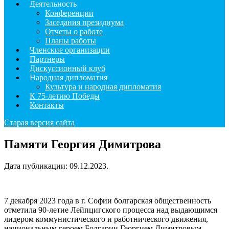
Деятельность
Конференции
Заседания президиума
Отчеты о работе
Планы работы
Членские организации
Партнеры
Дискуссионный клуб
Народная дипломатия
Культура и народная дипломатия
К 75-летию Победы
Контакты
Старая версия сайта
Памяти Георгия Димитрова
Дата публикации:
09.12.2023
.
7 декабря 2023 года в г. Софии болгарская общественность
отметила 90-летие Лейпцигского процесса над выдающимся
лидером коммунистического и работнического движения,
национальным героем Болгарии Георгием Димитровым.