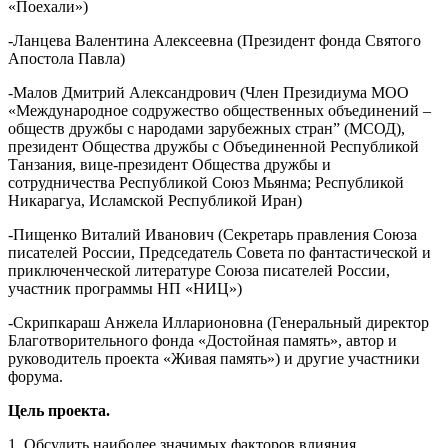
«Поехали»)
-Ланцева Валентина Алексеевна (Президент фонда Святого
Апостола Павла)
-Малов Дмитрий Александрович (Член Президиума МОО
«Международное содружество общественных объединений –
обществ дружбы с народами зарубежных стран” (МСОД),
президент Общества дружбы с Объединенной Республикой
Танзания, вице-президент Общества дружбы и
сотрудничества Республикой Союз Мьянма; Республикой
Никарагуа, Исламской Республикой Иран)
-Пищенко Виталий Иванович (Секретарь правления Союза
писателей России, Председатель Совета по фантастической и
приключенческой литературе Союза писателей России,
участник программы НП «НИЦ»)
-Скрипкараш Анжела Илларионовна (Генеральный директор
Благотворительного фонда «Достойная память», автор и
руководитель проекта «Живая память») и другие участники
форума.
Цель проекта.
1. Обсудить наиболее значимых факторов влияния