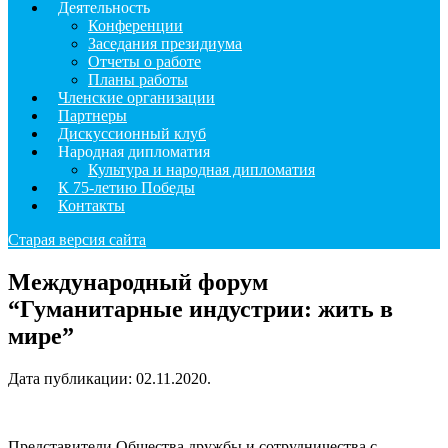
Деятельность
Конференции
Заседания президиума
Отчеты о работе
Планы работы
Членские организации
Партнеры
Дискуссионный клуб
Народная дипломатия
Культура и народная дипломатия
К 75-летию Победы
Контакты
Старая версия сайта
Международный форум
“Гуманитарные индустрии: жить в
мире”
Дата публикации:
02.11.2020
.
Представители Общества дружбы и сотрудничества с