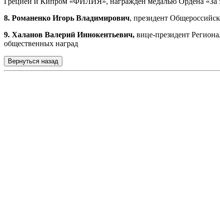
Грецией и Кипром «ФИЛИЯ», награжден медалью Ордена «За з
8. Романенко Игорь Владимирович
, президент Общероссийс
9. Халанов Валерий Иннокентьевич,
вице-президент Региона
общественных наград
Вернуться назад