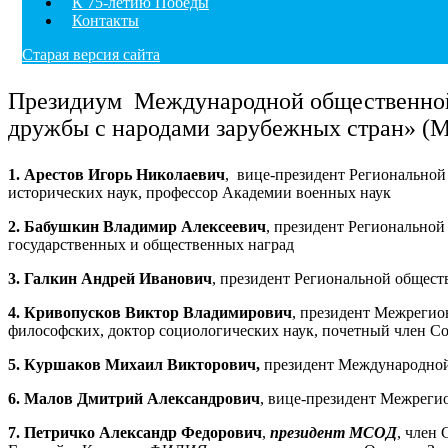
К 75-летию Победы
Контакты
Старая версия сайта
Президиум Международной общественной
дружбы с народами зарубежных стран» (
1. Арестов Игорь Николаевич
, вице-президент Региональной
исторических наук, профессор Академии военных наук
2. Бабушкин Владимир Алексеевич
, президент Регионально
государственных и общественных наград
3. Галкин Андрей Иванович
, президент Региональной общес
4. Кривопусков Виктор Владимирович
, президент Межрегио
философских, доктор социологических наук, почетный член С
5. Куршаков Михаил Викторович,
президент Международной
6. Малов Дмитрий Александрович
, вице-президент Межреги
7. Петричко Александр Федорович
,
президент МСОД
, член