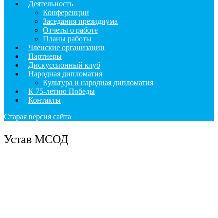
Деятельность
Конференции
Заседания президиума
Отчеты о работе
Планы работы
Членские организации
Партнеры
Дискуссионный клуб
Народная дипломатия
Культура и народная дипломатия
К 75-летию Победы
Контакты
Старая версия сайта
Устав МСОД