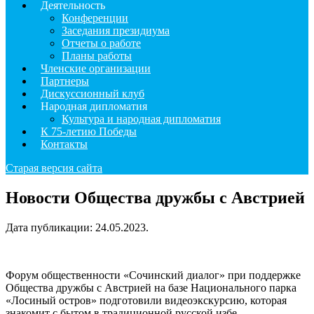
Деятельность
Конференции
Заседания президиума
Отчеты о работе
Планы работы
Членские организации
Партнеры
Дискуссионный клуб
Народная дипломатия
Культура и народная дипломатия
К 75-летию Победы
Контакты
Старая версия сайта
Новости Общества дружбы с Австрией
Дата публикации:
24.05.2023
.
Форум общественности «Сочинский диалог» при поддержке
Общества дружбы с Австрией на базе Национального парка
«Лосиный остров» подготовили видеоэкскурсию, которая
знакомит с бытом в традиционной русской избе.