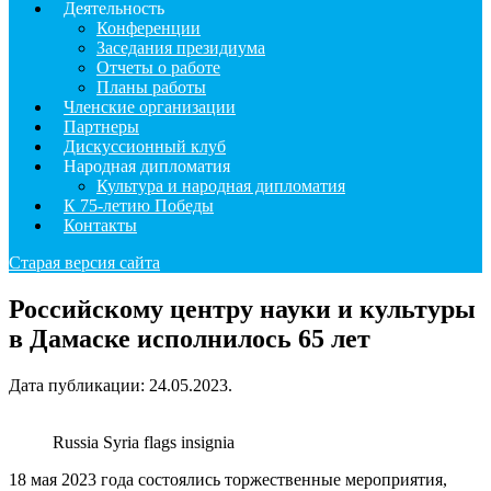
Деятельность
Конференции
Заседания президиума
Отчеты о работе
Планы работы
Членские организации
Партнеры
Дискуссионный клуб
Народная дипломатия
Культура и народная дипломатия
К 75-летию Победы
Контакты
Старая версия сайта
Российскому центру науки и культуры
в Дамаске исполнилось 65 лет
Дата публикации:
24.05.2023
.
Russia Syria flags insignia
18 мая 2023 года состоялись торжественные мероприятия,