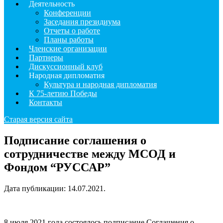
Деятельность
Конференции
Заседания президиума
Отчеты о работе
Планы работы
Членские организации
Партнеры
Дискуссионный клуб
Народная дипломатия
Культура и народная дипломатия
К 75-летию Победы
Контакты
Старая версия сайта
Подписание соглашения о
сотрудничестве между МСОД и
Фондом “РУССАР”
Дата публикации:
14.07.2021
.
8 июля 2021 года состоялось подписание Соглашения о