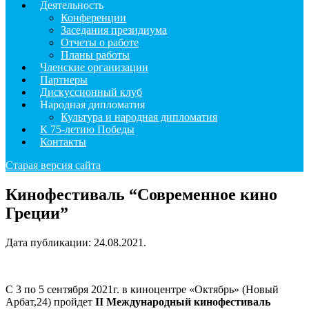
Деятельность
Конференции
Заседания президиума
Отчеты о работе
Планы работы
Членские организации
Партнеры
Дискуссионный клуб
Народная дипломатия
Культура и народная дипломатия
К 75-летию Победы
Контакты
Старая версия сайта
Кинофестиваль “Современное кино
Греции”
Дата публикации:
24.08.2021
.
C 3 по 5 сентября 2021г. в киноцентре «Октябрь» (Новый
Арбат,24) пройдет
II Международный кинофестиваль