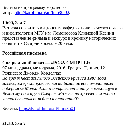
Билеты на программу короткого
метра:
http://karofilm.ru/art/film/8502
.
19:00, Зал 7
Встреча со зрителями доцента кафедры новогреческого языка
и византологии МГУ им. Ломоносова Климовой Ксении,
представление фильма и экскурс в хронику исторических
событий в Смирне в начале 20 века.
Российская премьера
Специальный показ — «РОЗА СМИРНЫ»
97 мин., драма, мелодрама, 2016, Греция, Турция, 12+,
Режиссер: Джордж Корделлас
Во время нестабильного Эгейского кризиса 1987 года
коллекционер отправляется на богатое воспоминаниями
побережье Малой Азии и открывает тайну, восходящую к
Великому пожару в Смирне. Может ли кровавая жертва
унять десятилетия боли и страданий?
Билеты:
https://karofilm.ru/art/film/8501
.
21:30, Зал 7