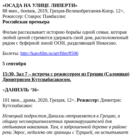
«ОСАДА НА УЛИЦЕ ЛИПЕРТИ»
88 мин., боевик, 2019, Греция-Великобритания-Кипр, 12+,
Режиссер: Ставрос Памбаллис
Российская премьера
Фильм рассказывает историю борьбы одной семьи, которая
любой ценой стремится удержать свой дом, расположенный
рядом с буферной зоной ООН, разделяющей Никосию.
Билеты:
http://karofilm.ru/art/film/8506
5 сентября
15:30, Зал 7 – встреча с режиссером из Греции (Салоники)
Димитрисом Кутсиабасакосом.
«
ДАНИЭЛЬ ‘16
»
101 мин., драма, 2020, Греция, 12+,
Режиссер:
Димитрис
Кутсиабасакос
Немецкий подросток Даниэль отправляется в Грецию, в
общину несовершеннолетних правонарушителей для
отбывания наказания. Там, в заброшенной деревне в районе
реки Эврос, недалеко от границы с Турцией, он испытывает