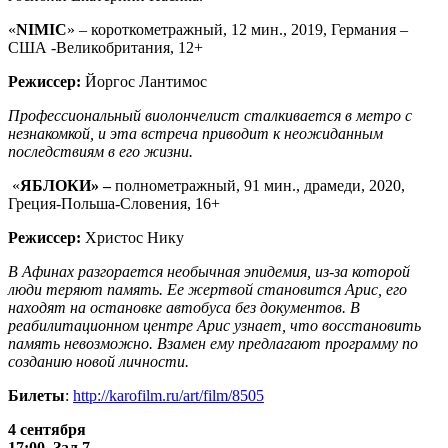
«
NIMIC
» – короткометражный, 12 мин., 2019, Германия –
США -Великобритания, 12+
Режиссер:
Йоргос Лантимос
Профессиональный виолончелист сталкивается в метро с
незнакомкой, и эта встреча приводит к неожиданным
последствиям в его жизни.
«
ЯБЛОКИ» –
полнометражный, 91 мин., драмеди, 2020,
Греция-Польша-Словения, 16+
Режиссер:
Христос Нику
В Афинах разгорается необычная эпидемия, из-за которой
люди теряют память. Ее жертвой становится Арис, его
находят на остановке автобуса без документов. В
реабилитационном центре Арис узнает, что восстановить
память невозможно. Взамен ему предлагают программу по
созданию новой личности.
Билеты
:
http://karofilm.ru/art/film/8505
4 сентября
17:00, Зал 7