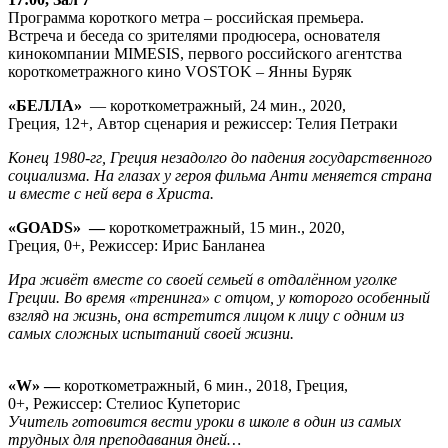
Программа короткого метра – российская премьера.
Встреча и беседа со зрителями продюсера, основателя
кинокомпании MIMESIS, первого российского агентства
короткометражного кино VOSTOK – Янны Буряк
«БЕЛЛА»
— короткометражный, 24 мин., 2020,
Греция, 12+, Автор сценария и режиссер: Телия Петраки
Конец 1980-гг, Греция незадолго до падения государственного
социализма. На глазах у героя фильма Анти меняется страна
и вместе с ней вера в Христа.
«GOADS» —
короткометражный, 15 мин., 2020,
Греция, 0+, Режиссер: Ирис Банланеа
Ира живёт вместе со своей семьей в отдалённом уголке
Греции. Во время «тренинга» с отцом, у которого особенный
взгляд на жизнь, она встретится лицом к лицу с одним из
самых сложных испытаний своей жизни.
«W» —
короткометражный, 6 мин., 2018, Греция,
0+, Режиссер: Стелиос Купеторис
Учитель готовится вести уроки в школе в один из самых
трудных для преподавания дней…