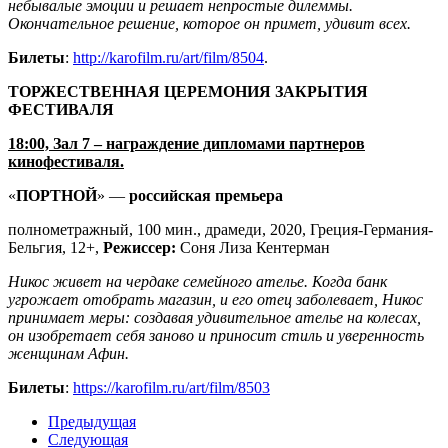
небывалые эмоции и решает непростые дилеммы.
Окончательное решение, которое он примет, удивит всех.
Билеты
:
http://karofilm.ru/art/film/8504
.
ТОРЖЕСТВЕННАЯ ЦЕРЕМОНИЯ ЗАКРЫТИЯ
ФЕСТИВАЛЯ
18:00, Зал 7 – награждение дипломами партнеров
кинофестиваля.
«
ПОРТНОЙ
» —
российская премьера
полнометражный, 100 мин., драмеди, 2020, Греция-Германия-
Бельгия, 12+,
Режиссер:
Соня Лиза Кентерман
Никос живет на чердаке семейного ателье. Когда банк
угрожает отобрать магазин, и его отец заболевает, Никос
принимает меры: создавая удивительное ателье на колесах,
он изобретает себя заново и приносит стиль и уверенность
женщинам Афин.
Билеты
:
https://karofilm.ru/art/film/8503
Предыдущая
Следующая