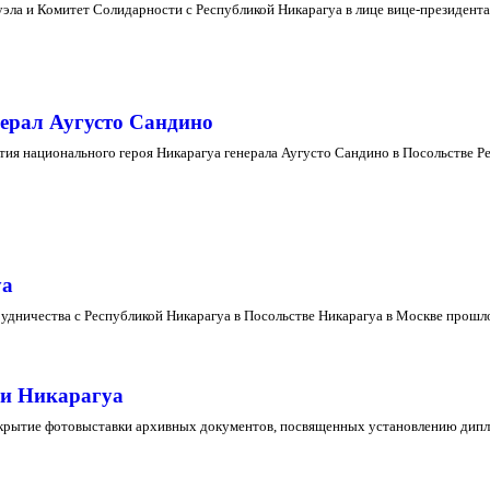
ла и Комитет Солидарности с Республикой Никарагуа в лице вице-президента 
ерал Аугусто Сандино
тия национального героя Никарагуа генерала Аугусто Сандино в Посольстве Ре
уа
удничества с Республикой Никарагуа в Посольстве Никарагуа в Москве прошло
 и Никарагуа
ткрытие фотовыставки архивных документов, посвященных установлению дипло