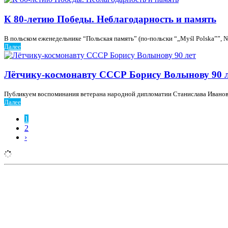
К 80-летию Победы. Неблагодарность и память
В польском еженедельнике “Польская память” (по-польски “„Myśl Polska””, 
Далее
Лётчику-космонавту СССР Борису Волынову 90 
Публикуем воспоминания ветерана народной дипломатии Станислава Иванович
Далее
1
2
›