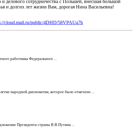
о и делового сотрудничества с Польшей, внесшая большой
доровья и долгих лет жизни Вам, дорогая Нина Васильевна!
ps://cloud.mail.ru/public/4DHD/58VPAUa7h
ного работника Федерального ...
етие народной дипломатии, которое было отмечено ...
ложение Президента страны В.В.Путина ...