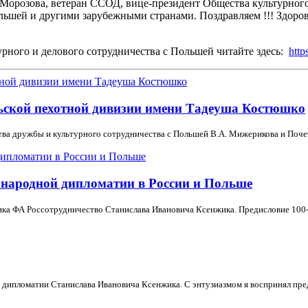
 Морозова, ветеран ССОД, вице-президент Общества культурног
 Польшей и другими зарубежными странами. Поздравляем !!! З
рного и делового сотрудничества с Польшей читайте здесь:
htt
льской пехотной дивизии имени Тадеуша Костюшко
ва дружбы и культурного сотрудничества с Польшей В.А. Мижерикова и Почет
народной дипломатии в России и Польше
ка ФА Россотрудничество Станислава Ивановича Ксенжика. Предисловие 100-л
 дипломатии Станислава Ивановича Ксенжика. С энтузиазмом я воспринял пред