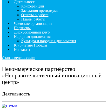
Деятельность
Конференции
Заседания президиума
Отчеты о работе
Планы работы
Членские организации
Партнеры
Дискуссионный клуб
Народная дипломатия
Культура и народная дипломатия
К 75-летию Победы
Контакты
Старая версия сайта
Некоммерческое партнёрство
«Неправительственный инновационный
центр»
Деятельность