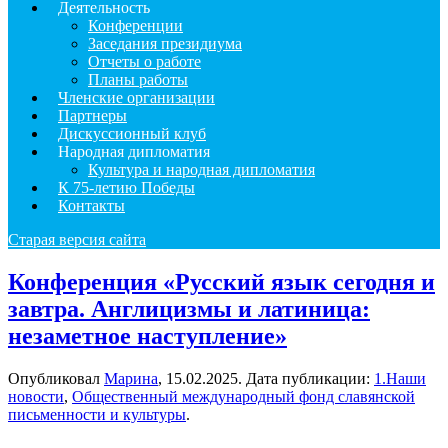
Деятельность
Конференции
Заседания президиума
Отчеты о работе
Планы работы
Членские организации
Партнеры
Дискуссионный клуб
Народная дипломатия
Культура и народная дипломатия
К 75-летию Победы
Контакты
Старая версия сайта
Конференция «Русский язык сегодня и
завтра. Англицизмы и латиница:
незаметное наступление»
Опубликовал
Марина
,
15.02.2025
. Дата публикации:
1.Наши
новости
,
Общественный международный фонд славянской
письменности и культуры
.