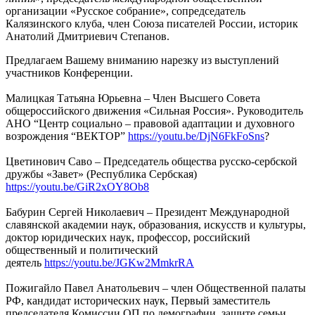
организации «Русское собрание», сопредседатель
Калязинского клуба, член Союза писателей России, историк
Анатолий Дмитриевич Степанов.
Предлагаем Вашему вниманию нарезку из выступлений
участников Конференции.
Малицкая Татьяна Юрьевна – Член Высшего Совета
общероссийского движения «Сильная Россия». Руководитель
АНО “Центр социально – правовой адаптации и духовного
возрождения “ВЕКТОР”
https://youtu.be/DjN6FkFoSns
?
Цветинович Саво – Председатель общества русско-сербской
дружбы «Завет» (Республика Сербская)
https://youtu.be/GiR2xOY8Ob8
Бабурин Сергей Николаевич – Президент Международной
славянской академии наук, образования, искусств и культуры,
доктор юридических наук, профессор, российский
общественный и политический
деятель
https://youtu.be/JGKw2MmkrRA
Пожигайло Павел Анатольевич – член Общественной палаты
РФ, кандидат исторических наук, Первый заместитель
председателя Комиссии ОП по демографии, защите семьи,