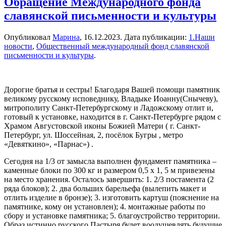
Обращение Международного фонда
славянской письменности и культуры
Опубликовал
Марина
,
16.12.2023
. Дата публикации:
1.Наши
новости
,
Общественный международный фонд славянской
письменности и культуры
.
Дорогие братья и сестры! Благодаря Вашей помощи памятник
великому русскому исповеднику, Владыке Иоанну(Снычеву),
митрополиту Санкт-Петербургскому и Ладожскому отлит и,
готовый к установке, находится в г. Санкт-Петербурге рядом с
Храмом Августовской иконы Божией Матери ( г. Санкт-
Петербург, ул. Шоссейная, 2, посёлок Бугры , метро
«Девяткино», «Парнас») .
Сегодня на 1/3 от замысла выполнен фундамент памятника –
каменные блоки по 300 кг и размером 0,5 х 1, 5 м привезены
на место хранения. Осталось завершить: 1. 2/3 постамента (2
ряда блоков); 2. два больших барельефа (вылепить макет и
отлить изделие в бронзе); 3. изготовить картуш (пояснение на
памятнике, кому он установлен); 4. монтажные работы по
сбору и установке памятника; 5. благоустройство территории.
Образ истинно русского Пастыря будет воодушевлять будущие