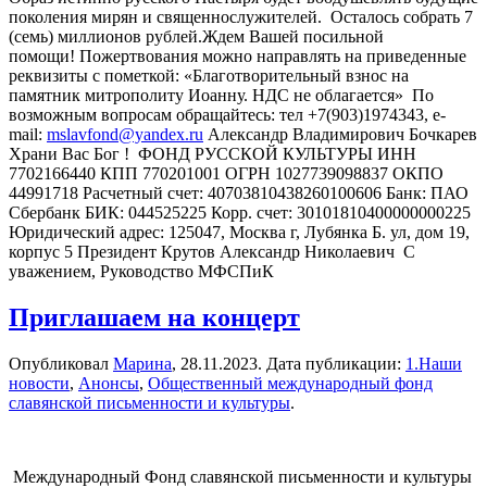
поколения мирян и священнослужителей. Осталось собрать 7
(семь) миллионов рублей.Ждем Вашей посильной
помощи! Пожертвования можно направлять на приведенные
реквизиты с пометкой: «Благотворительный взнос на
памятник митрополиту Иоанну. НДС не облагается» По
возможным вопросам обращайтесь: тел +7(903)1974343, e-
mail:
mslavfond@yandex.ru
Александр Владимирович Бочкарев
Храни Вас Бог ! ФОНД РУССКОЙ КУЛЬТУРЫ ИНН
7702166440 КПП 770201001 ОГРН 1027739098837 ОКПО
44991718 Расчетный счет: 40703810438260100606 Банк: ПАО
Сбербанк БИК: 044525225 Корр. счет: 30101810400000000225
Юридический адрес: 125047, Москва г, Лубянка Б. ул, дом 19,
корпус 5 Президент Крутов Александр Николаевич C
уважением, Руководство МФСПиК
Приглашаем на концерт
Опубликовал
Марина
,
28.11.2023
. Дата публикации:
1.Наши
новости
,
Анонсы
,
Общественный международный фонд
славянской письменности и культуры
.
Международный Фонд славянской письменности и культуры