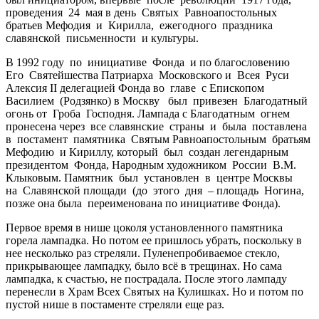
проведения 24 мая в день Святых Равноапостольных
братьев Мефодия и Кирилла, ежегодного праздника
славянской письменности и культуры.
В 1992 году по инициативе Фонда и по благословению
Его Святейшества Патриарха Московского и Всея Руси
Алексия II делегацией Фонда во главе с Епископом
Василием (Родзянко) в Москву был привезен Благодатный
огонь от Гроба Господня. Лампада с Благодатным огнем
пронесена через все славянские страны и была поставлена
в постамент памятника Святым Равноапостольным братьям
Мефодию и Кириллу, который был создан легендарным
президентом Фонда, Народным художником России В.М.
Клыковым. Памятник был установлен в центре Москвы
на Славянской площади (до этого дня – площадь Ногина,
позже она была переименована по инициативе Фонда).
Первое время в нише цоколя установленного памятника
горела лампадка. Но потом ее пришлось убрать, поскольку в
нее несколько раз стреляли. Пуленепробиваемое стекло,
прикрывающее лампадку, было всё в трещинах. Но сама
лампадка, к счастью, не пострадала. После этого лампаду
перенесли в Храм Всех Святых на Кулишках. Но и потом по
пустой нише в постаменте стреляли еще раз.