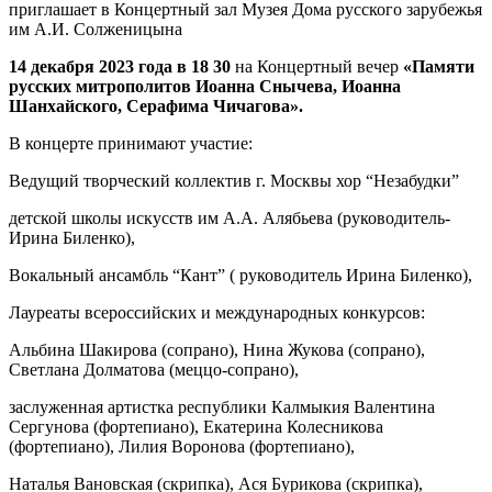
приглашает в Концертный зал Музея Дома русского зарубежья
им А.И. Солженицына
14 декабря 2023 года в 18 30
на Концертный вечер
«Памяти
русских митрополитов Иоанна Снычева, Иоанна
Шанхайского, Серафима Чичагова».
В концерте принимают участие:
Ведущий творческий коллектив г. Москвы хор “Незабудки”
детской школы искусств им А.А. Алябьева (руководитель-
Ирина Биленко),
Вокальный ансамбль “Кант” ( руководитель Ирина Биленко),
Лауреаты всероссийских и международных конкурсов:
Альбина Шакирова (сопрано), Нина Жукова (сопрано),
Светлана Долматова (меццо-сопрано),
заслуженная артистка республики Калмыкия Валентина
Сергунова (фортепиано), Екатерина Колесникова
(фортепиано), Лилия Воронова (фортепиано),
Наталья Вановская (скрипка), Ася Бурикова (скрипка),