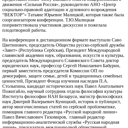
движения «Сильная Россия», руководителю АНО «Центр
социально-правовой адаптации и духовного возрождения
“ВЕКТОР”» Татьяне Юрьевне Малицкой, которая также была
соорганизатором конференции. Т.Ю.Малицкая
поприветствовала участников дискуссии и пожелала
плодотворной работы.
На конференции в дистанционном формате выступали Саво
Цветинович, председатель Общества русско-сербской дружбы
«Завет» (Республика Сербская), Президент Международной
славянской академии наук, образования, искусств и культуры,
председатель Международного Славянского Совета доктор
юридических наук, профессор Сергей Николаевич Бабурин,
первый заместитель председателя Комиссии ОП по
демографии, защите семьи, детей и традиционных семейных
ценностей, Президент Фонда изучения наследия П.А.
Столыпина, кандидат исторических наук Павел Анатольевич
Пожигайло, научный сотрудник отдела философии культуры
Института философии НАН Беларуси, магистр философских
наук Дмитрий Валерьевич Куницкий, историк и публицист,
автор многочисленных статей по сербской проблематике,
помощник главного редактора «Русской народной линии»
Павел Вячеславович Тихомиров, главный редактор
информационно-аналитической службы «Русская народная
линия», председатель международной общественной