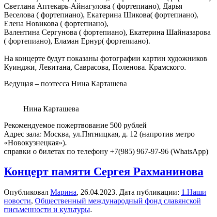
Светлана Аптекарь-Айнагулова ( фортепиано), Дарья
Веселова ( фортепиано), Екатерина Шикова( фортепиано),
Елена Новикова ( фортепиано),
Валентина Сергунова ( фортепиано), Екатерина Шайназарова
( фортепиано), Еламан Ернур( фортепиано).
На концерте будут показаны фотографии картин художников
Куинджи, Левитана, Саврасова, Поленова. Крамского.
Ведущая – поэтесса Нина Карташева
Нина Карташева
Рекомендуемое пожертвование 500 рублей
Адрес зала: Москва, ул.Пятницкая, д. 12 (напротив метро
«Новокузнецкая»).
справки о билетах по телефону +7(985) 967-97-96 (WhatsApp)
Концерт памяти Сергея Рахманинова
Опубликовал
Марина
,
26.04.2023
. Дата публикации:
1.Наши
новости
,
Общественный международный фонд славянской
письменности и культуры
.