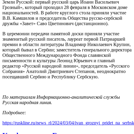
Земли Русской: первый русский царь Иоанн Васильевич
Грозный», который проходил 28 февраля в Московском доме
национальностей. В работе круглого стола приняли участие
В.В. Камшилов и председатель Общества русско-сербской
дружбы «Завет» Саво Цветинович (дистанционно).
В церемонии передачи памятной доски приняли участие
знаменитый русский писатель, лауреат первой Патриаршей
премии в области литературы Владимир Николаевич Крупин,
который бывал в Сербии; заместитель генерального директора
Общественного Международного Фонда славянской
письменности и культуры Леонид Юрьевич и главный
редактор «Русской народной линии», председатель «Русского
Собрания» Анатолий Дмитриевич Степанов, неоднократно
посещавший Сербию и Республику Сербскую.
По материалам Информационно-аналитической службы
Русская народная линия.
Подробнее:
https://ruskline.ru/news_rl/2024/03/04/ivan_groznyi_pridet_na_serb