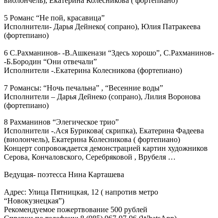
виолончель), Екатерина Колесникова ( фортепиано)
5 Романс “Не пой, красавица”
Исполнители- Дарья Дейнеко( сопрано), Юлия Патракеева
(фортепиано)
6 С.Рахманинов- -В.Ашкенази “Здесь хорошо”, С.Рахманинов-
-Б.Бородин “Они отвечали”
Исполнители -.Екатерина Колесникова (фортепиано)
7 Романсы: “Ночь печальна” , “Весенние воды”
Исполнители – Дарья Дейнеко (сопрано), Лилия Воронова
(фортепиано)
8 Рахманинов “Элегическое трио”
Исполнители -.Ася Бурикова( скрипка), Екатерина Фадеева
(виолончель), Екатерина Колесникова ( фортепиано)
Концерт сопровождается демонстрацией картин художников
Серова, Кончаловского, Серебряковой , Врубеля …
Ведущая- поэтесса Нина Карташева
Адрес: Улица Пятницкая, 12 ( напротив метро
“Новокузнецкая”)
Рекомендуемое пожертвование 500 рублей