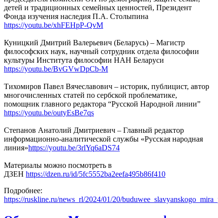
детей и традиционных семейных ценностей, Президент
Фонда изучения наследия П.А. Столыпина
https://youtu.be/xhFEHpP-QvM
Куницкий Дмитрий Валерьевич (Беларусь) – Магистр
философских наук, научный сотрудник отдела философии
культуры Института философии НАН Беларуси
https://youtu.be/BvGVwDpCb-M
Тихомиров Павел Вячеславович – историк, публицист, автор
многочисленных статей по сербской проблематике,
помощник главного редактора “Русской Народной линии”
https://youtu.be/outyEsBe7qs
Степанов Анатолий Дмитриевич – Главный редактор
информационно-аналитической службы «Русская народная
линия»
https://youtu.be/3rlYq6aDS74
Материалы можно посмотреть в
ДЗЕН
https://dzen.ru/id/5fc5552ba2eefa495b86f410
Подробнее:
https://ruskline.ru/news_rl/2024/01/20/buduwee_slavyanskogo_mira